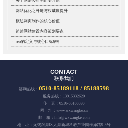
·
关于网络公司的简要介绍
·
网站优化之外链与权威度提升
·
概述网页制作的核心价值
·
简述网站建设内容策划要点
·
seo的定义与核心目标解析
CONTACT
联系我们
0510-85189118 / 85188598
咨询热线：
服务热线：13915332620
传 真：0510-85188598
网 址：www.wxwangke.cn
邮 箱：info@wxwangke.com
地 址：无锡滨湖区太湖新城科教产业园楝泽路9-3号